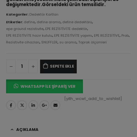
değişmektedir.Görseldeki ürün temsilidir.
Kategoriler:
Dedektör Kartları
Etiketler:
define
,
define arama
,
define dedektörü
,
epe ground rezistivite
,
EPE REZİSTİVİTE dedektör
,
EPE REZİSTİVİTE hazır kutulu
,
EPE REZİSTİVİTE yapımı
,
EPE REZİZSİTİVE
,
Prob
,
Rezistivite cihazları
,
SNUFFLER
,
su arama
,
Toprak ölçümleri
SEPETE EKLE
WHATSAPP İLE ŞIPARIŞ VER
[yith_wcwl_add_to_wishlist]
AÇIKLAMA