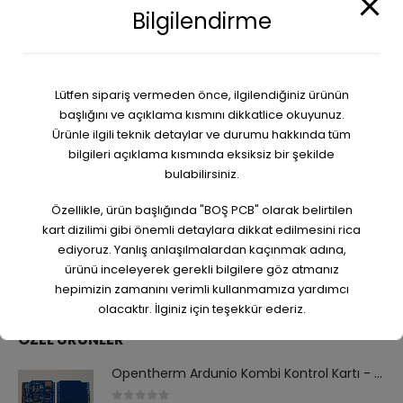
Bilgilendirme
DEDEKTÖR KARTLARI
Lütfen sipariş vermeden önce, ilgilendiğiniz ürünün
Gradio Metre Yeni – DİZİLİ PCB
başlığını ve açıklama kısmını dikkatlice okuyunuz.
Ürünle ilgili teknik detaylar ve durumu hakkında tüm
0
out of 5
₺
8.000,00
₺
8.500,00
bilgileri açıklama kısmında eksiksiz bir şekilde
bulabilirsiniz.
Özellikle, ürün başlığında "BOŞ PCB" olarak belirtilen
kart dizilimi gibi önemli detaylara dikkat edilmesini rica
ediyoruz. Yanlış anlaşılmalardan kaçınmak adına,
ürünü inceleyerek gerekli bilgilere göz atmanız
hepimizin zamanını verimli kullanmamıza yardımcı
olacaktır. İlginiz için teşekkür ederiz.
ÖZEL ÜRÜNLER
Opentherm Ardunio Kombi Kontrol Kartı - PCB