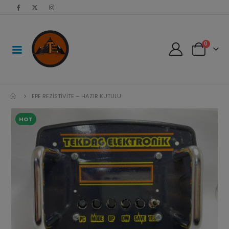
modal-check
0
EPE REZISTIVITE – HAZIR KUTULU
HOT