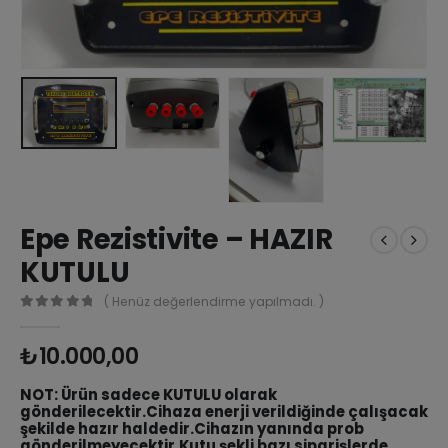
Epe Rezistivite – HAZIR
KUTULU
( Henüz değerlendirme yapılmadı. )
0
out of 5
₺
10.000,00
NOT: Ürün sadece KUTULU olarak
gönderilecektir.Cihaza enerji verildiğinde çalışacak
şekilde hazır haldedir.Cihazın yanında prob
gönderilmeyecektir.Kutu şekli bazı siparişlerde