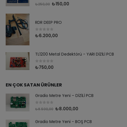
0
out of 5
₺
150,00
₺
250,00
RDR DEEP PRO
0
out of 5
₺
6.200,00
TL1200 Metal Dedektörü - YARI DİZİLİ PCB
0
out of 5
₺
750,00
EN ÇOK SATAN ÜRÜNLER
Gradio Metre Yeni – DİZİLİ PCB
0
out of 5
₺
8.000,00
₺
8.500,00
Gradio Metre Yeni - BOŞ PCB