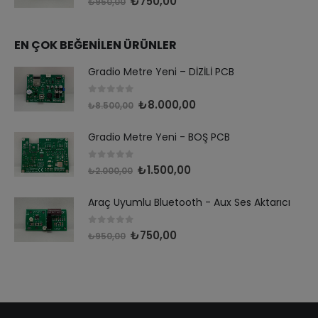
₺
750,00
₺
950,00
EN ÇOK BEĞENİLEN ÜRÜNLER
Gradio Metre Yeni – DİZİLİ PCB
0
out of 5
₺
8.000,00
₺
8.500,00
Gradio Metre Yeni - BOŞ PCB
0
out of 5
₺
1.500,00
₺
2.000,00
Araç Uyumlu Bluetooth - Aux Ses Aktarıcı
0
out of 5
₺
750,00
₺
950,00