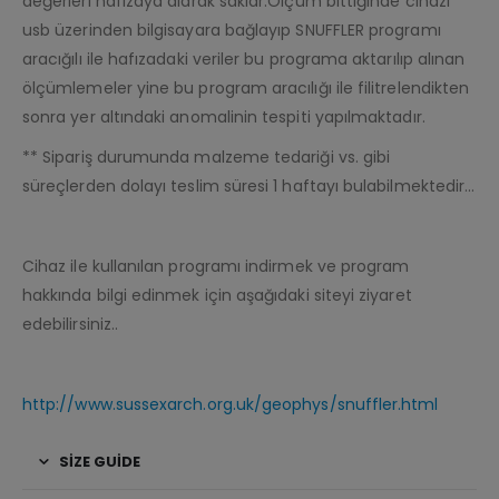
değerleri hafızaya alarak saklar.Ölçüm bittiğinde cihazı
usb üzerinden bilgisayara bağlayıp SNUFFLER programı
aracığılı ile hafızadaki veriler bu programa aktarılıp alınan
ölçümlemeler yine bu program aracılığı ile filitrelendikten
sonra yer altındaki anomalinin tespiti yapılmaktadır.
** Sipariş durumunda malzeme tedariği vs. gibi
süreçlerden dolayı teslim süresi 1 haftayı bulabilmektedir…
Cihaz ile kullanılan programı indirmek ve program
hakkında bilgi edinmek için aşağıdaki siteyi ziyaret
edebilirsiniz..
http://www.sussexarch.org.uk/geophys/snuffler.html
SIZE GUIDE